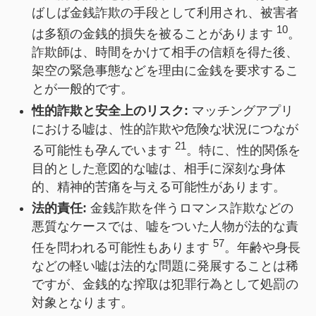
ばしば金銭詐欺の手段として利用され、被害者
10
は多額の金銭的損失を被ることがあります
。
詐欺師は、時間をかけて相手の信頼を得た後、
架空の緊急事態などを理由に金銭を要求するこ
とが一般的です。
性的詐欺と安全上のリスク:
マッチングアプリ
における嘘は、性的詐欺や危険な状況につなが
21
る可能性も孕んでいます
。特に、性的関係を
目的とした意図的な嘘は、相手に深刻な身体
的、精神的苦痛を与える可能性があります。
法的責任:
金銭詐欺を伴うロマンス詐欺などの
悪質なケースでは、嘘をついた人物が法的な責
57
任を問われる可能性もあります
。年齢や身長
などの軽い嘘は法的な問題に発展することは稀
ですが、金銭的な搾取は犯罪行為として処罰の
対象となります。