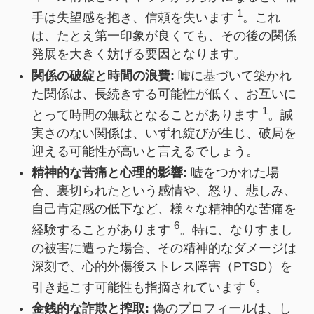
1
手は失望感を抱き、信頼を失います
。これ
は、たとえ第一印象が良くても、その後の関係
発展を大きく妨げる要因となります。
関係の破綻と時間の浪費:
嘘に基づいて築かれ
た関係は、長続きする可能性が低く、お互いに
1
とって時間の無駄となることがあります
。誠
実さのない関係は、いずれ綻びが生じ、破局を
迎える可能性が高いと言えるでしょう。
精神的な苦痛と心理的影響:
嘘をつかれた場
合、裏切られたという感情や、怒り、悲しみ、
自己肯定感の低下など、様々な精神的な苦痛を
6
経験することがあります
。特に、なりすまし
の被害に遭った場合、その精神的なダメージは
深刻で、心的外傷後ストレス障害（PTSD）を
6
引き起こす可能性も指摘されています
。
金銭的な詐欺と搾取:
偽のプロフィールは、し