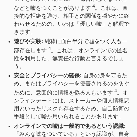
4
などと嘘をつくことがあります
。これは、直
接的な拒絶を避け、相手との関係を穏やかに終
わらせるための、いわば「優しい嘘」と解釈で
きます。
遊びや実験:
純粋に面白半分で嘘をつく人も一
4
部存在します
。これは、オンラインでの匿名
性を利用した、無責任な行動と言えるでしょ
う。
安全とプライバシーの確保:
自身の身を守るた
め、またはプライバシーを侵害されるのを防ぐ
4
ために、意図的に情報を偽る人もいます
。オ
ンラインデートには、ストーカーや個人情報悪
用といったリスクも存在するため、自己防衛の
手段として嘘が用いられることがあります。
オンラインでの嘘は一般的であるという認識:
「みんな嘘をついている」という認識が、自身