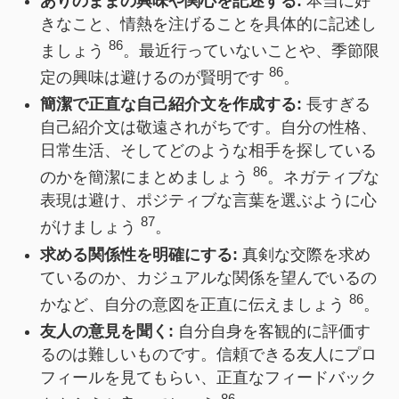
ありのままの興味や関心を記述する:
本当に好
きなこと、情熱を注げることを具体的に記述し
86
ましょう
。最近行っていないことや、季節限
86
定の興味は避けるのが賢明です
。
簡潔で正直な自己紹介文を作成する:
長すぎる
自己紹介文は敬遠されがちです。自分の性格、
日常生活、そしてどのような相手を探している
86
のかを簡潔にまとめましょう
。ネガティブな
表現は避け、ポジティブな言葉を選ぶように心
87
がけましょう
。
求める関係性を明確にする:
真剣な交際を求め
ているのか、カジュアルな関係を望んでいるの
86
かなど、自分の意図を正直に伝えましょう
。
友人の意見を聞く:
自分自身を客観的に評価す
るのは難しいものです。信頼できる友人にプロ
フィールを見てもらい、正直なフィードバック
86