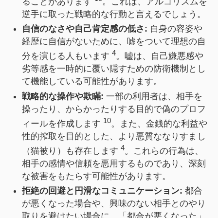
ることがあります
。これは、アルゴリズムを
逆手に取った戦略的な行動と言えるでしょう。
自信のなさや自己肯定感の低さ:
自身の容姿や
経歴に自信がないために、嘘をついて理想の自
4
分を演じる人もいます
。嘘は、自己嫌悪感や
劣等感を一時的に覆い隠すための防衛機制とし
て機能している可能性があります。
戦略的な操作や欺瞞:
一部の利用者は、相手を
操ったり、からかったりする目的で偽のプロフ
10
ィールを作成します
。また、金銭的な利益や
性的搾取を目的とした、より悪質ななりすまし
4
（猫被り）も存在します
。これらの行為は、
相手の感情や信頼を悪用するものであり、深刻
な被害をもたらす可能性があります。
拒絶の回避と円滑なコミュニケーション:
都合
が悪くなった場合や、興味のない相手とのやり
取りを避けたい場合に、「都合が悪くなった」