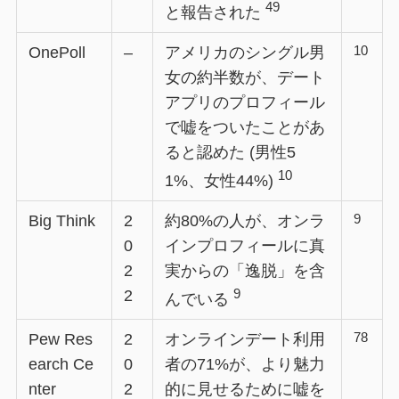
49
と報告された
10
OnePoll
–
アメリカのシングル男
女の約半数が、デート
アプリのプロフィール
で嘘をついたことがあ
ると認めた (男性5
10
1%、女性44%)
9
Big Think
2
約80%の人が、オンラ
0
インプロフィールに真
2
実からの「逸脱」を含
9
2
んでいる
78
Pew Res
2
オンラインデート利用
earch Ce
0
者の71%が、より魅力
nter
2
的に見せるために嘘を