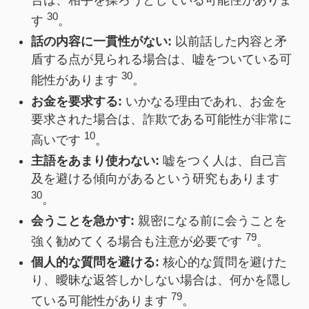
30
す
。
話の内容に一貫性がない:
以前話した内容と矛
盾する点が見られる場合は、嘘をついている可
30
能性があります
。
お金を要求する:
いかなる理由であれ、お金を
要求された場合は、詐欺である可能性が非常に
10
高いです
。
主語をあまり使わない:
嘘をつく人は、自己言
及を避ける傾向があるという研究もあります
30
。
会うことを急かす:
親密になる前に会うことを
79
強く勧めてくる場合も注意が必要です
。
個人的な質問を避ける:
核心的な質問を避けた
り、曖昧な返答しかしない場合は、何かを隠し
79
ている可能性があります
。