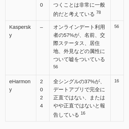
0
つくことは非常に一般
78
的だと考えている
56
Kaspersk
–
オンラインデート利用
y
者の57%が、名前、交
際ステータス、居住
地、外見などの属性に
ついて嘘をついている
56
16
eHarmon
2
全シングルの37%が、
y
0
デートアプリで完全に
2
正直ではない、または
4
やや正直ではないと報
16
告している