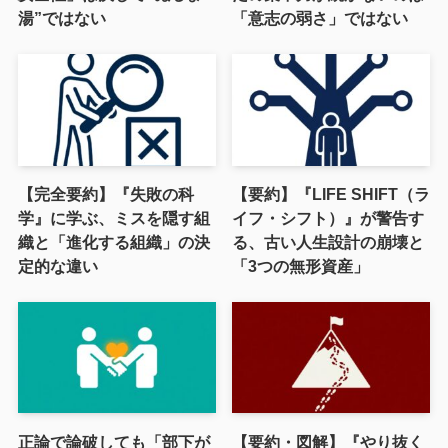
湯”ではない
「意志の弱さ」ではない
【完全要約】『失敗の科
【要約】『LIFE SHIFT（ラ
学』に学ぶ、ミスを隠す組
イフ・シフト）』が警告す
織と「進化する組織」の決
る、古い人生設計の崩壊と
定的な違い
「3つの無形資産」
正論で論破しても「部下が
【要約・図解】『やり抜く