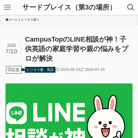
サードプレイス（第3の場所）
ホーム
ビジネス書
CampusTopのLINE相談が神！子
2026
供英語の家庭学習や親の悩みをプ
7/10
ロが解決
広告
2025-05-23
2026-07-10
ビジネス書
英語