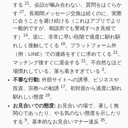
21
する
。会話が噛み合わない、質問をはぐらか
27
す
。長期間メッセージ交換は続くのに、実際
に会うことを避け続ける（これはアプリでより
一般的ですが、相談所でも警戒すべき兆候で
14
す）
。逆に、非常に早い段階で過度に馴れ馴
18
れしく接触してくる
。プラットフォーム外
21
（例：LINE）での連絡をすぐに求めてくる
。
21
マッチング後すぐに退会する
。不自然なほど
3
場慣れしている、落ち着きすぎている
。
不審な行動:
外部サイトへの誘導、ビジネスや
17
投資、宗教への勧誘
。初対面から過度に馴れ
18
馴れしい態度
。
お見合いでの態度:
お見合いの場で、著しく無
関心であったり、やる気のない態度を示したり
9
35
する
。基本的なお見合いマナー違反
。