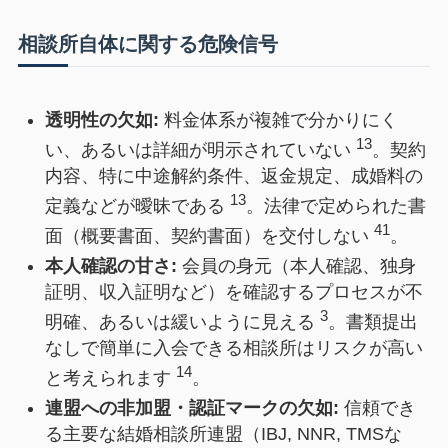
相談所自体に関する危険信号
透明性の欠如:
料金体系が複雑で分かりにく
13
い、あるいは詳細が明示されていない
。契約
内容、特に中途解約条件、返金規定、成婚料の
13
定義などが曖昧である
。法律で定められた書
41
面（概要書面、契約書面）を交付しない
。
本人確認の甘さ:
会員の身元（本人確認、独身
証明、収入証明など）を確認するプロセスが不
3
明確、あるいは緩いように見える
。書類提出
なしで簡単に入会できる相談所はリスクが高い
14
と考えられます
。
連盟への非加盟・認証マークの欠如:
信頼でき
る主要な結婚相談所連盟（IBJ, NNR, TMSな