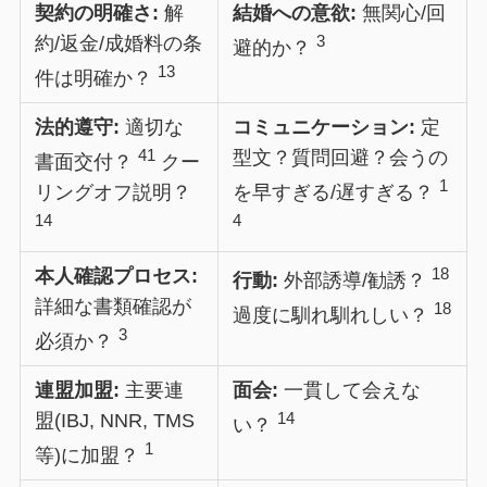
契約の明確さ:
解
結婚への意欲:
無関心/回
3
約/返金/成婚料の条
避的か？
13
件は明確か？
法的遵守:
適切な
コミュニケーション:
定
41
型文？質問回避？会うの
書面交付？
クー
1
リングオフ説明？
を早すぎる/遅すぎる？
14
4
18
本人確認プロセス:
行動:
外部誘導/勧誘？
詳細な書類確認が
18
過度に馴れ馴れしい？
3
必須か？
連盟加盟:
主要連
面会:
一貫して会えな
14
盟(IBJ, NNR, TMS
い？
1
等)に加盟？