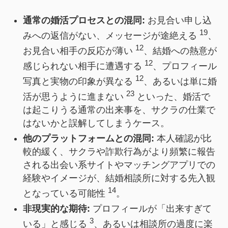
通常の婚活プロセスとの混同:
お見合い申し込
19
みへの返信がない、メッセージが途絶える
、
12
お見合い相手の反応が薄い
、結婚への熱意が
12
感じられない相手に遭遇する
、プロフィール
12
写真と実物の印象が異なる
、あるいは単に婚
23
活が思うように進まない
といった、婚活で
は起こりうる通常の出来事を、サクラの仕業で
はないかと誤解してしまうケース。
他のプラットフォームとの混同:
本人確認が比
較的緩く、サクラや詐欺行為がより頻繁に報告
される出会い系サイトやマッチングアプリでの
経験やイメージが、結婚相談所に対する先入観
14
となっている可能性
。
非現実的な期待:
プロフィールが「出来すぎて
3
いる」と感じる
、あるいは相談所の過度に楽