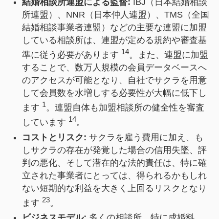
結婚相談所連盟による監督:
IBJ（日本結婚相談
所連盟）、NNR（日本仲人連盟）、TMS（全国
結婚相談事業者連盟）などの主要な連盟に加盟
している相談所は、連盟が定める規約や審査基
14
準に従う必要があります
。また、連盟に加盟
することで、数万人規模の会員データベースへ
のアクセスが可能となり、自社でサクラを用意
して会員数を水増しする必要性が大幅に低下し
1
ます
。連盟自体も加盟相談所の健全性を審査
14
しています
。
コストとリスク:
サクラを雇う費用に加え、も
しサクラの存在が発覚した場合の信用失墜、評
判の悪化、そして潜在的な法的責任は、特に確
立された事業者にとっては、得られるかもしれ
ない短期的な利益を大きく上回るリスクとなり
23
ます
。
ビジネスモデル:
多くの相談所、特に成婚料