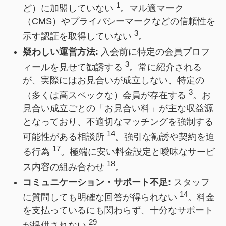
1
ど）に加盟していない
。マル適マーク
（CMS）やプライバシーマークなどの信頼性を
3
示す認証を取得していない
。
疑わしい運営方法:
入会前に特定の会員プロフ
3
ィールを見せて勧誘する
。常に紹介される
が、実際にはお見合いが成立しない、特定の
3
（多くは高スペックな）会員が存在する
。お
見合い成立ごとの「お見合い料」が主な収益源
となっており、不適切なマッチングを強制する
14
可能性がある相談所
。強引な勧誘や契約を迫
17
る行為
。極端に安い料金設定と曖昧なサービ
18
ス内容の組み合わせ
。
コミュニケーション・サポート不足:
スタッフ
14
に質問しても明確な回答が得られない
。料金
を支払っているにも関わらず、十分なサポート
29
が提供されない
。