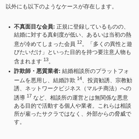
以外にも以下のようなケースが存在します。
不真面目な会員:
正規に登録しているものの、
結婚に対する真剣度が低い、あるいは当初の熱
12
意が冷めてしまった会員
。「多くの異性と遊
びたいだけ」といった目的を持つ要注意人物も
13
含まれます
。
詐欺師・悪質業者:
結婚相談所のプラットフォ
14
ームを悪用し、結婚詐欺
、投資勧誘、宗教勧
誘、ネットワークビジネス（マルチ商法）への
17
誘導
など、相談所の運営とは無関係な悪意
ある目的で活動する個人や業者。これらは相談
所が雇ったサクラではなく、外部からの脅威で
す。