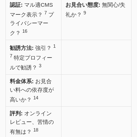
認証:
マル適CMS
お見合い態度:
無関心/失
7
9
マーク表示？
プ
礼か？
ライバシーマー
16
ク？
1
勧誘方法:
強引？
7
特定プロフィー
3
ルで勧誘？
料金体系:
お見合
い料への依存度が
14
高いか？
評判:
オンライン
レビュー、苦情の
18
有無は？