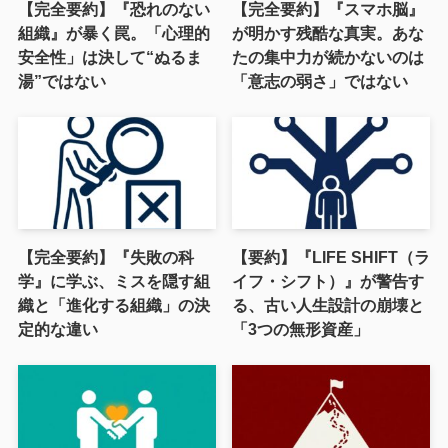
【完全要約】『恐れのない
【完全要約】『スマホ脳』
組織』が暴く罠。「心理的
が明かす残酷な真実。あな
安全性」は決して“ぬるま
たの集中力が続かないのは
湯”ではない
「意志の弱さ」ではない
【完全要約】『失敗の科
【要約】『LIFE SHIFT（ラ
学』に学ぶ、ミスを隠す組
イフ・シフト）』が警告す
織と「進化する組織」の決
る、古い人生設計の崩壊と
定的な違い
「3つの無形資産」