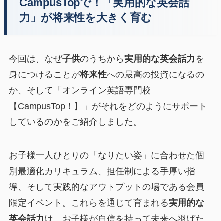
CampusTopで！「実用的な英会話
力」が将来性を大きく育む
今回は、なぜ
子供
のうちから
実用的な英会話力
を
身につけることが
将来性
への最高の投資になるの
か、そして「オンライン英語専門校
【CampusTop！】」がそれをどのようにサポート
しているのかをご紹介しました。
お子様一人ひとりの「なりたい姿」に合わせた個
別最適化カリキュラム、担任制による手厚い指
導、そして実践的なアウトプットの場である会員
限定イベント。これらを通じて育まれる
実用的な
英会話力
は、お子様が自信を持って未来へ羽ばた