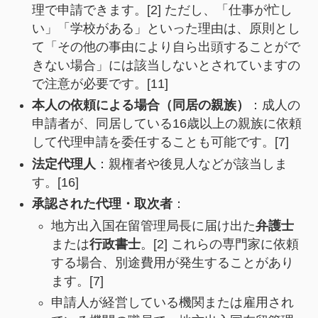
理で申請できます。[2] ただし、「仕事が忙し
い」「学校がある」といった理由は、原則とし
て「その他の事由により自ら出頭することがで
きない場合」には該当しないとされていますの
で注意が必要です。[11]
本人の依頼による場合（同居の親族）
：成人の
申請者が、同居している16歳以上の親族に依頼
して代理申請を委任することも可能です。[7]
法定代理人
：親権者や後見人などが該当しま
す。[16]
承認された代理・取次者
：
地方出入国在留管理局長に届け出た
弁護士
または
行政書士
。[2] これらの専門家に依頼
する場合、別途費用が発生することがあり
ます。[7]
申請人が経営している機関または雇用され