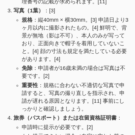
理番号の記載が求められます。[11]
写真（1葉）
：[3]
規格
：縦40mm × 横30mm。[3] 申請日より3
ヶ月以内に撮影されたもの。[4] 鮮明で、背
景が無地（影は不可）、本人のみが写って
おり、正面向きで帽子を着用していないこ
と。[4] 顔の寸法も規定を満たしている必要
があります。[4]
免除
：申請者が16歳未満の場合は写真は不
要です。[2]
重要性
：規格に合わない不適切な写真で申
請すると、写真の撮り直しを指示され、申
請が遅れる原因となります。[11] 事前にし
っかりと確認しましょう。
旅券（パスポート）または在留資格証明書
：
申請時に提示が必要です。[2]