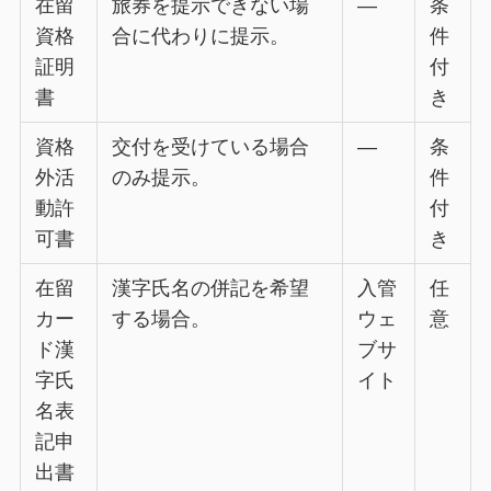
在留
旅券を提示できない場
—
条
資格
合に代わりに提示。
件
証明
付
書
き
資格
交付を受けている場合
—
条
外活
のみ提示。
件
動許
付
可書
き
在留
漢字氏名の併記を希望
入管
任
カー
する場合。
ウェ
意
ド漢
ブサ
字氏
イト
名表
記申
出書