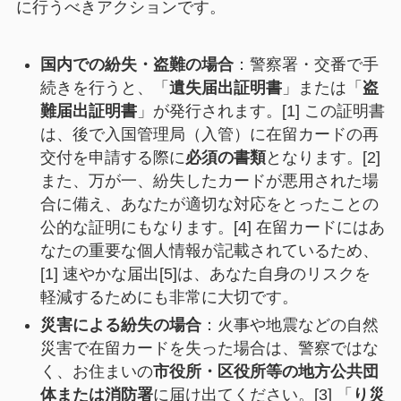
に行うべきアクションです。
国内での紛失・盗難の場合
：警察署・交番で手
続きを行うと、「
遺失届出証明書
」または「
盗
難届出証明書
」が発行されます。[1] この証明書
は、後で入国管理局（入管）に在留カードの再
交付を申請する際に
必須の書類
となります。[2]
また、万が一、紛失したカードが悪用された場
合に備え、あなたが適切な対応をとったことの
公的な証明にもなります。[4] 在留カードにはあ
なたの重要な個人情報が記載されているため、
[1] 速やかな届出[5]は、あなた自身のリスクを
軽減するためにも非常に大切です。
災害による紛失の場合
：火事や地震などの自然
災害で在留カードを失った場合は、警察ではな
く、お住まいの
市役所・区役所等の地方公共団
体または消防署
に届け出てください。[3] 「
り災