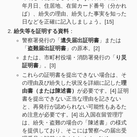
年月日、住居地、在留カード番号（分かれ
ば）、紛失の理由、紛失した事実を知った
日などを正確に記入しましょう。[15]
紛失等を証明する資料
：
警察署発行の「
遺失届出証明書
」または
「
盗難届出証明書
」の原本。[2]
または、市町村役場・消防署発行の「
り災
証明書
」。[3]
これらの証明書を提出できない場合は、そ
の理由及び紛失した状況を詳細に記した
理
由書（または陳述書）
が必要です。[4] 証明
書を提出できない正当な理由を記さない
と、再発行が認められない可能性もあるた
め注意が必要です。[4] 出入国在留管理庁
は、紛失・盗難の場合の「陳述書」の様式
を提供しており、そこには警察への届出受