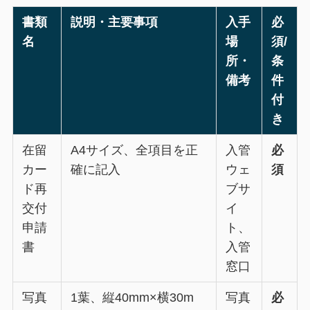
書類
説明・主要事項
入手
必
名
場
須/
所・
条
備考
件
付
き
在留
A4サイズ、全項目を正
入管
必
カー
確に記入
ウェ
須
ド再
ブサ
交付
イ
申請
ト、
書
入管
窓口
写真
1葉、縦40mm×横30m
写真
必