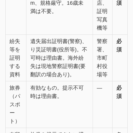
m、規格厳守。16歳未
店、
須
満は不要。
証明
写真
機等
紛失
遺失届出証明書(警察)、
警察
必
等を
り災証明書(役所等)。不
署、
須
証明
可時は理由書。海外紛
市町
する
失は現地警察証明書(要
村役
資料
翻訳の場合あり)。
場等
旅券
有効なもの。提示不可
—
必
（パ
時は理由書。
須
スポ
ー
ト）