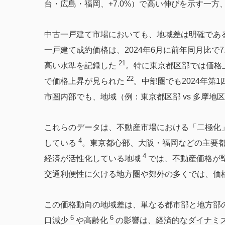
台・広島・福岡、+7.0%）で高い伸びを示す一方
中古一戸建て市場においても、地域差は明確である
一戸建て成約価格は、2024年6月に前年同月比で7
21
高い水準を記録した
。特に東京都区部では価格
22
で価格上昇が見られた
。中部圏でも2024年第
市圏内部でも、地域（例：東京都区部 vs 多摩地
これらのデータは、不動産市場における「二極化
4
している
。東京都心部、大阪・福岡などの主要
4
経済が活性化している地域
では、不動産価格が
交通利便性に欠ける地方圏や郊外の多くでは、価
この価格動向の地域差は、単なる都市部と地方部
6
6
口減少
や高齢化
の影響は、経済的なダイナミ