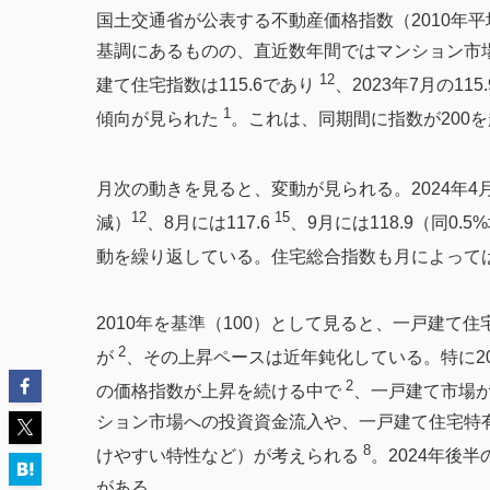
国土交通省が公表する不動産価格指数（2010年平
基調にあるものの、直近数年間ではマンション市場
12
建て住宅指数は115.6であり
、2023年7月の11
1
傾向が見られた
。これは、同期間に指数が200
月次の動きを見ると、変動が見られる。2024年4月に
12
15
減）
、8月には117.6
、9月には118.9（同0.5
動を繰り返している。住宅総合指数も月によって
2010年を基準（100）として見ると、一戸建て住
2
が
、その上昇ペースは近年鈍化している。特に20
2
の価格指数が上昇を続ける中で
、一戸建て市場
ション市場への投資資金流入や、一戸建て住宅特有の要因
8
けやすい特性など）が考えられる
。2024年後
がある。