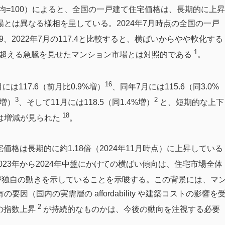
均=100）によると、全国の一戸建て住宅価格は、長期的に上昇
とは異なる様相を呈している。2024年7月時点の全国の一戸
5.9、2022年7月の117.4と比較すると、横ばいからやや軟化する
1
を超える急騰を見せたマンション市場とは対照的である
。
16
は117.6（前月比0.9%増）
、同年7月には115.6（同3.0%
3
2
%増）
、そして11月には118.5（同1.4%増）
と、短期的な上下
18
は増減が見られた
。
宅価格は長期的に約1.18倍（2024年11月時点）に上昇している
23年から2024年中盤にかけての横ばい傾向は、住宅市場全体
が独自の動きを示していることを示唆する。この背景には、マ
（国内の実需層の affordability や建築コストの影響を
2
半の指数上昇
が持続的なものかは、今後の動向を注視する必要