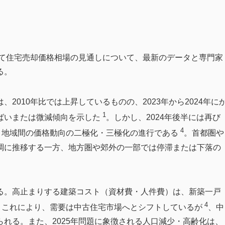
建て住宅売却価格相場の見通しについて、最新のデータと専門家
る。
2010年比では上昇しているものの、2023年から2024年に
1
ばいまたは微減傾向を示した
。しかし、2024年後半には再び
4
、地域間の価格動向の二極化・三極化の進行である
。首都圏や
調に推移する一方、地方圏や郊外の一部では停滞または下落の
る。高止まりする建築コスト（資材費・人件費）は、新築一戸
4
。これにより、需要は中古住宅市場へとシフトしているが
、中
れる。また、2025年問題に象徴される人口減少・高齢化は、