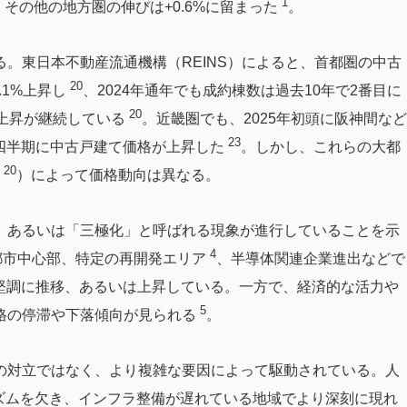
1
、その他の地方圏の伸びは+0.6%に留まった
。
。東日本不動産流通機構（REINS）によると、首都圏の中古
20
.1%上昇し
、2024年通年でも成約棟数は過去10年で2番目に
20
上昇が継続している
。近畿圏でも、2025年初頭に阪神間など
23
1四半期に中古戸建て価格が上昇した
。しかし、これらの大都
20
区
）によって価格動向は異なる。
」あるいは「三極化」と呼ばれる現象が進行していることを示
4
都市中心部、特定の再開発エリア
、半導体関連企業進出などで
堅調に推移、あるいは上昇している。一方で、経済的な活力や
5
格の停滞や下落傾向が見られる
。
の対立ではなく、より複雑な要因によって駆動されている。人
ズムを欠き、インフラ整備が遅れている地域でより深刻に現れ