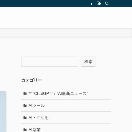
検索
カテゴリー
** `ChatGPT` / `AI最新ニュース`
AIツール
AI・IT活用
AI副業