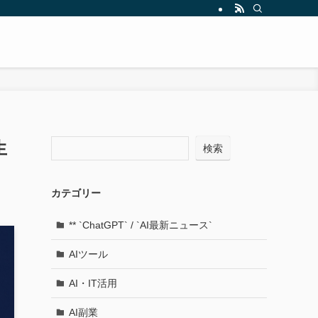
生
検索
カテゴリー
** `ChatGPT` / `AI最新ニュース`
AIツール
AI・IT活用
AI副業