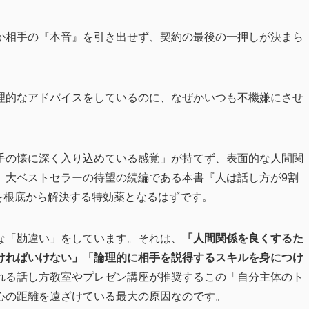
か相手の『本音』を引き出せず、契約の最後の一押しが決まら
理的なアドバイスをしているのに、なぜかいつも不機嫌にさせ
手の懐に深く入り込めている感覚」が持てず、表面的な人間関
、大ベストセラーの待望の続編である本書『人は話し方が9割
を根底から解決する特効薬となるはずです。
な「勘違い」をしています。それは、
「人間関係を良くするた
ければいけない」「論理的に相手を説得するスキルを身につけ
れる話し方教室やプレゼン講座が推奨するこの「自分主体のト
心の距離を遠ざけている最大の原因なのです。