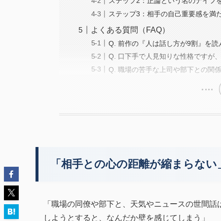
ステップ2：正論という名のナイフ
ステップ3：相手の自己重要感を満
よくある質問（FAQ）
Q. 前作の『人は話し方が9割』を
Q. 口下手で人見知りな性格ですが
Q. 職場の苦手な上司や部下との関
「相手との心の距離が縮まらない
「職場の同僚や部下と、天気やニュースの世間話
しようとすると、なんだか壁を感じてしまう」