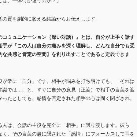
とは、一体何が違うのか？」
係の質を劇的に変える結論からお伝えします。
のコミュニケーション（深い対話）』とは、自分が上手く話す
相手が「この人は自分の痛みを深く理解し、どんな自分でも受
的な共感と肯定の空間】を創り出すことである
と定義できま
役が常に「自分」です。相手が悩みを打ち明けても、「それは
常識では…」と、すぐに自分の意見（正論）で相手の言葉を遮
かったとしても、感情を否定された相手の心は固く閉ざされ、
る人は、会話の主役を完全に「相手」に譲り渡します。彼ら
なく、その言葉の裏に隠された「感情」にフォーカスして耳を