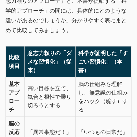
志力頼りのアプローチ」と、本書が提唱する「科
学的アプローチ」の間には、具体的にどのような
違いがあるのでしょうか。分かりやすく表にまと
めて比較してみましょう。
意志力頼りの「ダ
科学が証明した「す
比較
メな習慣化」（従
ごい習慣化」（本
項目
来）
書）
基本
脳の仕組みを理解
高い目標を立て、
アプ
し、無意識の仕組み
気合と根性で乗り
ロー
をハック（騙す）す
切ろうとする
チ
る
脳の
反応
「異常事態だ！」
「いつもの日常だ」