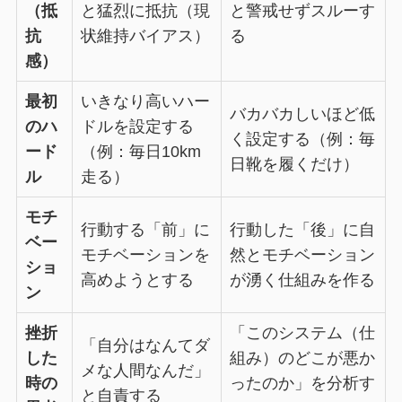
（抵
と猛烈に抵抗（現
と警戒せずスルーす
抗
状維持バイアス）
る
感）
最初
いきなり高いハー
バカバカしいほど低
のハ
ドルを設定する
く設定する（例：毎
ード
（例：毎日10km
日靴を履くだけ）
ル
走る）
モチ
行動する「前」に
行動した「後」に自
ベー
モチベーションを
然とモチベーション
ショ
高めようとする
が湧く仕組みを作る
ン
挫折
「このシステム（仕
「自分はなんてダ
した
組み）のどこが悪か
メな人間なんだ」
時の
ったのか」を分析す
と自責する