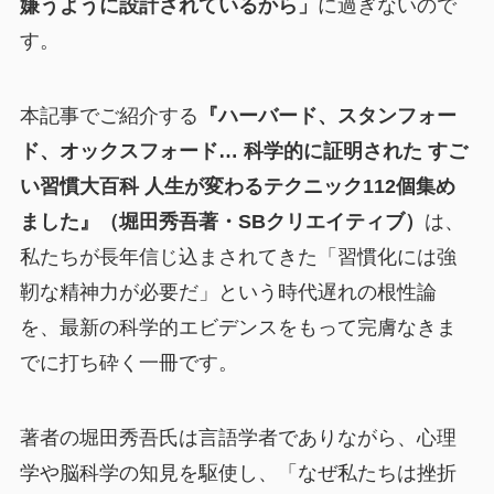
嫌うように設計されているから」
に過ぎないので
す。
本記事でご紹介する
『ハーバード、スタンフォー
ド、オックスフォード… 科学的に証明された すご
い習慣大百科 人生が変わるテクニック112個集め
ました』（堀田秀吾著・SBクリエイティブ）
は、
私たちが長年信じ込まされてきた「習慣化には強
靭な精神力が必要だ」という時代遅れの根性論
を、最新の科学的エビデンスをもって完膚なきま
でに打ち砕く一冊です。
著者の堀田秀吾氏は言語学者でありながら、心理
学や脳科学の知見を駆使し、「なぜ私たちは挫折