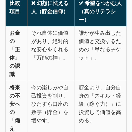
比較
❌ 幻想に怯える
✅ 希望をつかむ人
項目
人（貯金信仰）
（真のリテラシ
ー）
お金
それ自体に価値
誰かが生み出した
の
があり、絶対的
価値と交換するた
「正
な安心をくれる
めの「単なるチケ
体」
「万能の神」。
ット」。
の認
識
将来
今の楽しみや自
貯金より、自分自
の不
己投資を削り、
身の「スキル・経
安へ
ひたすら口座の
験（稼ぐ力）」に
の
数字（貯金）を
投資して価値を高
「備
増やす。
める。
え