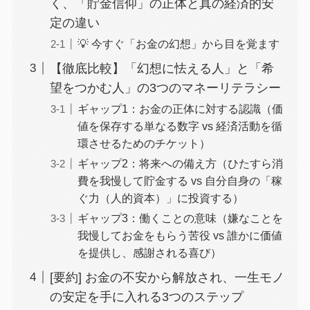
く、「貯金信仰」の正体と真の経済的安
定の違い
💡 今すぐ「お金の幻想」から目を覚ます
【徹底比較】「幻想に怯える人」と「希
望をつかむ人」の3つのマネーリテラシー
ギャップ1：お金の正体に対する認識（価
値を保存する単なる数字 vs 経済活動を循
環させるためのチケット）
ギャップ2：将来への備え方（ひたすら消
費を我慢して貯金する vs 自分自身の「稼
ぐ力（人的資本）」に投資する）
ギャップ3：働くことの意味（嫌なことを
我慢してお金をもらう苦役 vs 誰かに価値
を提供し、感謝される喜び）
[要約] お金の不安から解放され、一生モノ
の安定を手に入れる3つのステップ