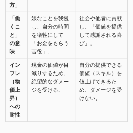
方」
「働
嫌なことを我慢
社会や他者に貢献
くこ
し、自分の時間
し、「価値を提供
と」
を犠牲にして
して感謝される喜
の意
「お金をもらう
び」。
味
苦役」。
イン
現金の価値が目
自分の提供できる
フレ
減りするため、
価値（スキル）を
（物
絶望的なダメー
値上げできるた
価上
ジを受ける。
め、ダメージを受
昇）
けない。
への
耐性