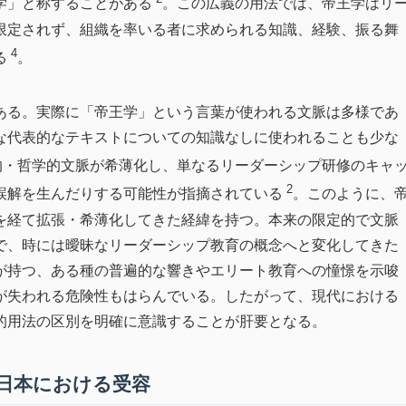
学」と称することがある
。この広義の用法では、帝王学はリ
限定されず、組織を率いる者に求められる知識、経験、振る舞
4
る
。
ある。実際に「帝王学」という言葉が使われる文脈は多様であ
な代表的なテキストについての知識なしに使われることも少な
的・哲学的文脈が希薄化し、単なるリーダーシップ研修のキャ
2
誤解を生んだりする可能性が指摘されている
。このように、
を経て拡張・希薄化してきた経緯を持つ。本来の限定的で文脈
で、時には曖昧なリーダーシップ教育の概念へと変化してきた
が持つ、ある種の普遍的な響きやエリート教育への憧憬を示唆
が失われる危険性もはらんでいる。したがって、現代における
的用法の区別を明確に意識することが肝要となる。
と日本における受容