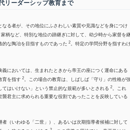
現代リーダーシップ教育まで
となる者が、その地位にふさわしい素質や見識などを身につけ
・家柄など、特別な地位の跡継ぎに対して、幼少時から家督を
2
格的な陶冶を目指すものであった
。特定の学問分野を指すわ
。
狭義においては、生まれたときから帝王の座につく運命にある
2
教育を指す
。この場合の教育は、しばしば「守り」の性格が
2
してはいけない」という禁止的な規範が多いとされる
。これ
世襲君主に求められる重要な役割であったことを反映している
継者（いわゆる「二世」）、あるいは次期指導者候補に対して
2