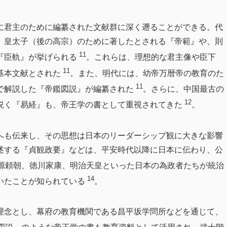
に君主のために編纂された文献群に深く遡ることができる。代
、皇太子（後の高宗）のために著したとされる『帝範』や、則
11
『臣軌』が挙げられる
。これらは、理想的な君主像や臣下
11
基本文献とされた
。また、明代には、幼帝万暦帝の教育のた
11
で解説した『帝鑑図説』が編纂された
。さらに、中国最古の
12
説く『易経』も、帝王学の書として重視されてきた
。
へも伝来し、その思想は日本のリーダーシップ観に大きな影響
述する『貞観政要』などは、平安時代以降に日本に伝わり、公
源頼朝、徳川家康、明治天皇といった日本の為政者たちが統治
14
いたことが知られている
。
理念とし、幕府の教育機関である昌平坂学問所などを通じて、