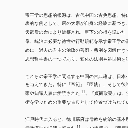
帝王学の思想的根源は、古代中国の古典思想、特
表的な例として、唐の太宗が自身の経験に基づき
天武后の命により編纂され、臣下の心得を説いた
像、統治に必要な徳性や行動規範を示す帝王学の
めに、過去の君主の治政の善例・悪例を図解付き
思想哲学書の一つであり、変化の法則や処世術を
これらの帝王学に関連する中国の古典籍は、日本
を与えてきた。特に『帝範』『臣軌』、そして後
11
家や知識人層に愛読された
。『貞観政要』は、
術を学ぶための重要な古典として位置づけられて
江戸時代に入ると、徳川幕府は儒教を統治の基本
11