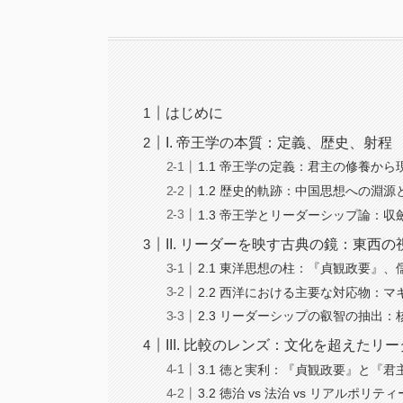
はじめに
I. 帝王学の本質：定義、歴史、射程
1.1 帝王学の定義：君主の修養か
1.2 歴史的軌跡：中国思想への淵
1.3 帝王学とリーダーシップ論：収
II. リーダーを映す古典の鏡：東西の
2.1 東洋思想の柱：『貞観政要』
2.2 西洋における主要な対応物：
2.3 リーダーシップの叡智の抽出
III. 比較のレンズ：文化を超えたリ
3.1 徳と実利：『貞観政要』と『
3.2 徳治 vs 法治 vs リアルポリテ