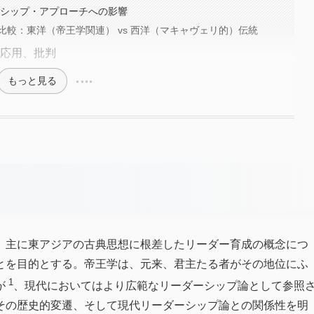
ーダーシップ・アプローチへの影響
較：東洋（帝王学関連） vs 西洋（マキャヴェリ的）伝統
、応用、批判
もっと見る
、主に東アジアの古典思想に根差したリーダー育成の概念につ
とを目的とする。帝王学は、元来、君主たる者がその地位にふ
1
が
、現代においてはより広範なリーダーシップ論として参照
その歴史的変遷、そして現代リーダーシップ論との関係性を明