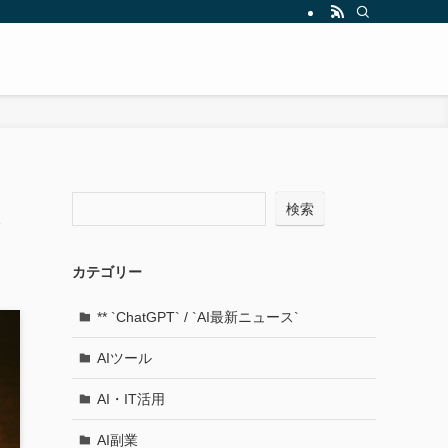
検索
カテゴリー
** `ChatGPT` / `AI最新ニュース`
AIツール
AI・IT活用
AI副業