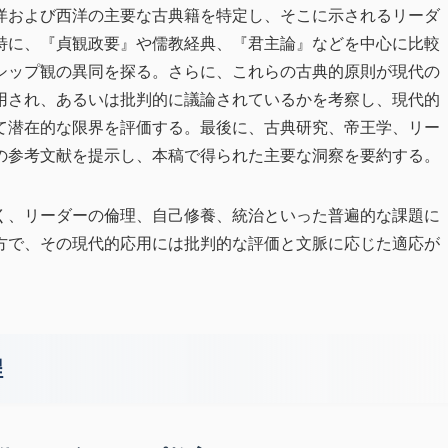
洋および西洋の主要な古典籍を特定し、そこに示されるリーダ
特に、『貞観政要』や儒教経典、『君主論』などを中心に比較
シップ観の異同を探る。さらに、これらの古典的原則が現代の
用され、あるいは批判的に議論されているかを考察し、現代的
て潜在的な限界を評価する。最後に、古典研究、帝王学、リー
の参考文献を提示し、本稿で得られた主要な洞察を要約する。
く、リーダーの倫理、自己修養、統治といった普遍的な課題に
方で、その現代的応用には批判的な評価と文脈に応じた適応が
程