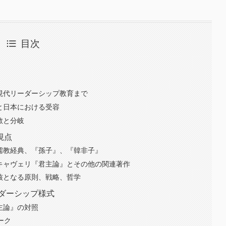
目次
ら現代リーダーシップ教育まで
源と日本における受容
斂と分岐
視点
、儒教経典、『孫子』、『韓非子』
マキャヴェリ『君主論』とその他の関連著作
：核となる原則、戦略、哲学
ーダーシップ様式
君主論』の対照
ィーク