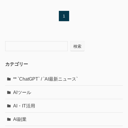
1
検索
カテゴリー
** `ChatGPT` / `AI最新ニュース`
AIツール
AI・IT活用
AI副業