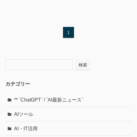
1
検索
カテゴリー
** `ChatGPT` / `AI最新ニュース`
AIツール
AI・IT活用