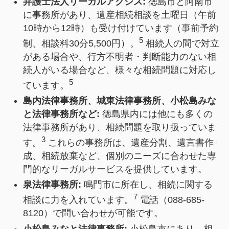
弁護士法人リーガルアクシス:
徳島市と阿南市
に事務所があり、遺産相続相談を土曜日（午前
10時から12時）も受け付けています（事前予約
5
制、相談料30分5,500円）。
相続人の間で対立
がある場合や、行方不明者・判断能力のない相
続人がいる場合など、様々な相続問題に対応し
5
ています。
島内法律事務所、城東法律事務所、小松島みな
と法律事務所など:
徳島県内には他にも多くの
法律事務所があり、相続問題を取り扱っていま
3
す。
これらの事務所は、遺産分割、遺言書作
成、相続放棄など、個別のニーズに合わせた専
門的なリーガルサービスを提供しています。
泉法律事務所:
鳴門市に所在し、相続に関する
7
相談に力を入れています。
電話（088-685-
8120）で問い合わせが可能です。
小松島みなと法律事務所:
小松島市にあり、相