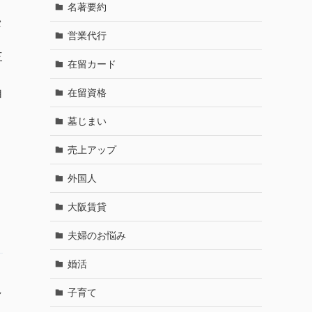
名著要約
タ
営業代行
三
在留カード
在留資格
自
墓じまい
売上アップ
外国人
大阪賃貸
夫婦のお悩み
婚活
し
子育て