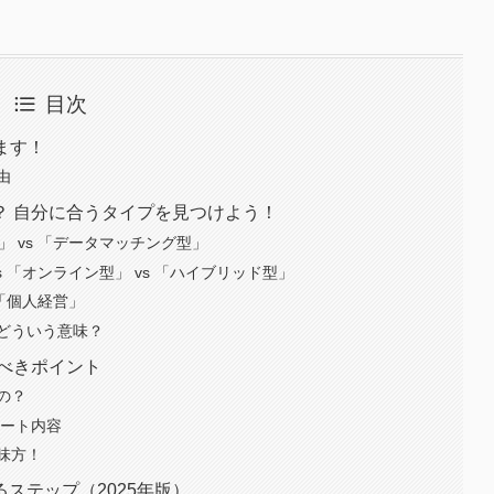
目次
ます！
由
？ 自分に合うタイプを見つけよう！
」 vs 「データマッチング型」
s 「オンライン型」 vs 「ハイブリッド型」
 「個人経営」
どういう意味？
べきポイント
の？
ポート内容
味方！
ステップ（2025年版）