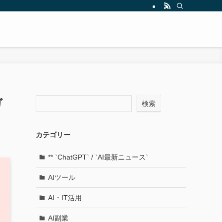
ガ
検索
カテゴリー
** `ChatGPT` / `AI最新ニュース`
AIツール
AI・IT活用
AI副業