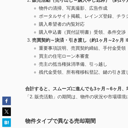
販売活動（売り出し～購入申し込み）（約1ヶ月～
物件の清掃、写真撮影、広告作成
ポータルサイト掲載、レインズ登録、チラ
購入希望者の内覧対応
購入申込書（買付証明書）受領、条件交渉
売買契約～決済・引き渡し（約1ヶ月～2ヶ月 
重要事項説明、売買契約締結、手付金受領
買主の住宅ローン本審査
売主の抵当権抹消準備、引っ越し
残代金受領、所有権移転登記、鍵の引き渡
合計すると、スムーズに進んでも3ヶ月～6ヶ月、場
「2. 販売活動」の期間は、物件の状況や市場環
物件タイプで異なる売却期間