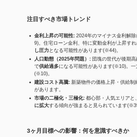
注目すべき市場トレンド
金利上昇の可能性:
2024年のマイナス金利解除
9)。住宅ローン金利、特に変動金利が上昇す
し圧力
となる可能性があります(※44)。
人口動態（2025年問題）:
団塊の世代が後期高
で
供給過多
になる可能性があります(※10)。
(※10)。
建設コスト高騰:
新築物件の価格上昇・供給制約
があります。
市場の二極化・三極化:
都心部・人気エリアと
に拡大
する傾向が強まると見られています(※39
3ヶ月目標への影響：何を意識すべきか