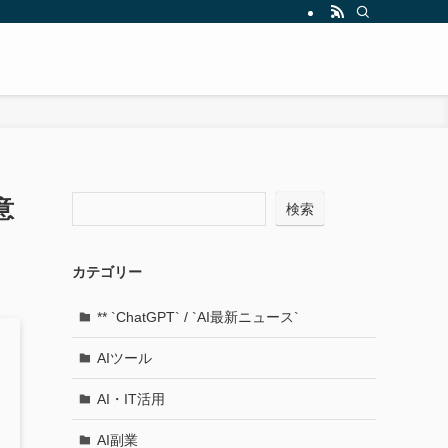
意
検索
カテゴリー
** `ChatGPT` / `AI最新ニュース`
AIツール
AI・IT活用
AI副業