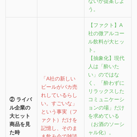
ないか提案しよ
う。
【ファクト】A
社の微アルコー
ル飲料が大ヒッ
ト。
【抽象化】現代
人は「酔いた
い」のではな
「A社の新しい
く、「酔わずに
ビールがバカ売
リラックスした
れしているらし
② ライバ
コミュニケーシ
い。すごいな」
ル企業の
ョンの場」だけ
という事実（フ
大ヒット
を求めている
ァクト）だけを
商品を見
（お酒のソーシ
記憶し、そのま
た時
ャル化）。
ま飲み会で雑談