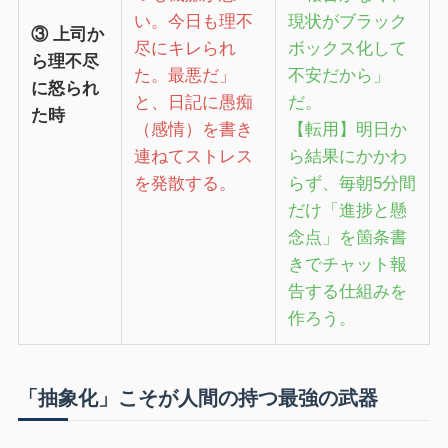
い。今日も理不
現状がブラック
③ 上司か
尽にキレられ
ボックス化して
ら理不尽
た。最悪だ」
不安だから」
に怒られ
と、日記に愚痴
だ。
た時
（感情）を書き
【転用】明日か
連ねてストレス
ら結果にかかわ
を発散する。
らず、毎朝5分間
だけ「進捗と懸
念点」を箇条書
きでチャット報
告する仕組みを
作ろう。
「抽象化」こそが人間の持つ最強の武器