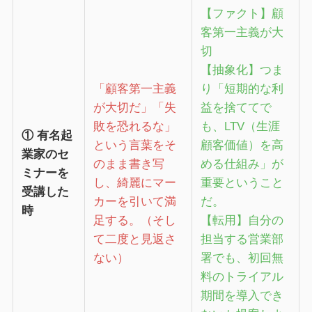
【ファクト】顧
客第一主義が大
切
【抽象化】つま
「顧客第一主義
り「短期的な利
が大切だ」「失
益を捨ててで
敗を恐れるな」
も、LTV（生涯
① 有名起
という言葉をそ
顧客価値）を高
業家のセ
のまま書き写
める仕組み」が
ミナーを
し、綺麗にマー
重要ということ
受講した
カーを引いて満
だ。
時
足する。（そし
【転用】自分の
て二度と見返さ
担当する営業部
ない）
署でも、初回無
料のトライアル
期間を導入でき